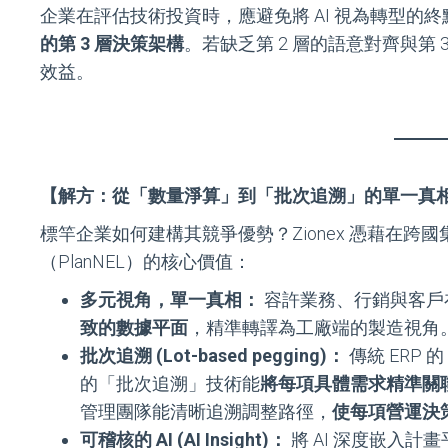
企業在評估技術投資時，應避免將 AI 視為轉型的終
的第 3 層決策架構
。若缺乏第 2 層的語意對齊與第 
效益。
【解方：從「數量淨算」到「批次追溯」的單一真
標竿企業如何建構其競爭優勢？Zionex 憑藉在
（PlanNEL）的核心價值：
多元視角，單一真相：
容許業務、行銷與客戶
致的數據平面
，精準轉譯為工廠端的製造視角
批次追溯 (Lot-based pegging)：
傳統 ERP 
的「批次追溯」技術能
將每項具體需求精準關
管理團隊能清晰追溯調整路徑，
使每項營運決
可稽核的 AI (AI Insight)：
將 AI 深度嵌入