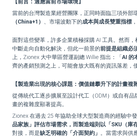
【前言：適應當前市場環境】
當前的台灣製造業經營團隊，正同時面臨三項外部
（China+1）
、市場波動下的
成本與成長雙重指標
面對這些變革，許多企業積極採購 AI 工具。然而，根據 G
中斷走向自動化解決，但此一前景的
前提是組織必
上，Zionex 大中華區營運副總 Willie 指出：「
AI 
齊的產銷預測之上，可能會放大既有的資訊落差，
【製造業出現的核心課題：價值鏈攀升下的計畫複
從傳統代工逐步擴展至設計代工（ODM）或自有品
畫的複雜度顯著提高。
Zionex 在過去 25 年協助全球大型製造商的經
品家族」評估市場需求，而製造端則以「SKU（庫
對接，而是
缺乏明確的「介面契約」
。當需求與供