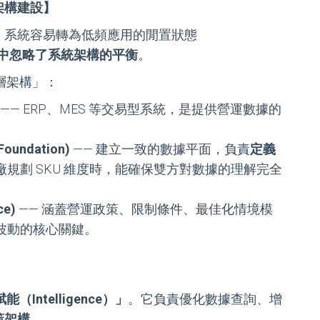
架構建設】
，系統容易轉為低頻應用的閒置狀態
中忽略了系統架構的平衡
。
三層架構」：
—— ERP、MES 等交易型系統，是提供營運數據的
oundation)
—— 建立一致的數據平面，負責
定義
規劃 SKU 維度時，能確保雙方對數據的理解完全
ce)
—— 涵蓋營運政策、限制條件、最佳化情境模
波動的核心關鍵。
ntelligence）」
。它負責優化數據查詢、增
策架構
。