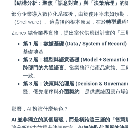
【結構分析：聚焦「語意對齊」與「決策治理」的
部分企業導入數位化系統後，由於使用率未如預期
（Shelfware）。這背後的根本原因，在於
轉型過程
Zionex 結合業界實務，提出當代供應鏈計畫的「
第 1 層：數據基礎 (Data / System of Record)
基礎地基。
第 2 層：模型與語意基礎 (Model + Semantic F
跨部門的共通語言
。當業務評估產品家族、工廠
一致。
第 3 層：決策與治理層 (Decision & Governan
擬、優先順序與
介面契約
，是供應鏈因應市場
那麼，AI 扮演什麼角色？
AI 並非獨立的某個層級，而是橫跨這三層的「智慧賦能（I
強分析能力並提升決策效率，但
無法取代底層的決