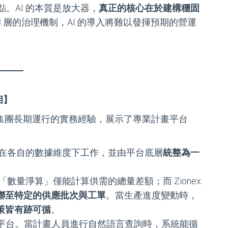
點。AI 的本質是放大器，
真正的核心在於建構穩固
3 層的治理機制，AI 的導入將難以發揮預期的營運
相】
跨國集團長期運行的實務經驗，展示了專業計畫平台
在各自的數據維度下工作，並由平台底層
統整為一
。
的「數量淨算」僅能計算供需的總量差額；而 Zionex
聯至特定的供應批次與工單
。當生產進度變動時，
策皆有跡可循
。
計畫平台。當計畫人員進行自然語言查詢時，系統能循