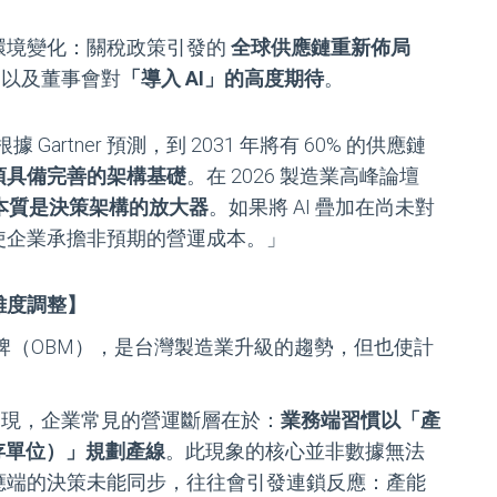
環境變化：關稅政策引發的
全球供應鏈重新佈局
，以及董事會對
「導入 AI」的高度期待
。
artner 預測，到 2031 年將有 60% 的供應鏈
須具備完善的架構基礎
。在 2026 製造業高峰論壇
的本質是決策架構的放大器
。如果將 AI 疊加在尚未對
使企業承擔非預期的營運成本。」
雜度調整】
牌（OBM），是台灣製造業升級的趨勢，但也使計
驗中發現，企業常見的營運斷層在於：
業務端習慣以「產
存單位）」規劃產線
。此現象的核心並非數據無法
應端的決策未能同步，往往會引發連鎖反應：產能