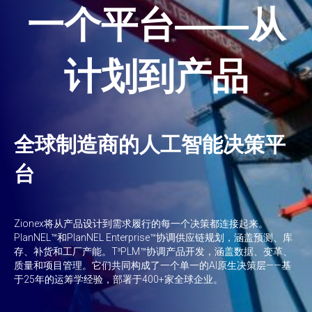
一个平台——从
计划到产品
全球制造商的人工智能决策平
台
Zionex将从产品设计到需求履行的每一个决策都连接起来。
PlanNEL™和PlanNEL Enterprise™协调供应链规划，涵盖预测、库
存、补货和工厂产能。T³PLM™协调产品开发，涵盖数据、变革、
质量和项目管理。它们共同构成了一个单一的AI原生决策层——基
于25年的运筹学经验，部署于400+家全球企业。