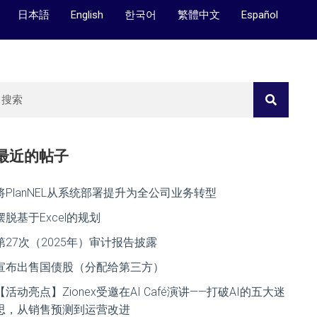
日本語
English
한국어
繁體中文
Español
最近的帖子
将PlanNEL从系统部署提升为全公司业务转型
摆脱基于Excel的规划
第27次（2025年）审计报告披露
宣布出售国债股（分配给第三方）
【活动亮点】Zionex受邀在AI Café演讲——打破AI的五大迷
思，从销售预测到运营改进