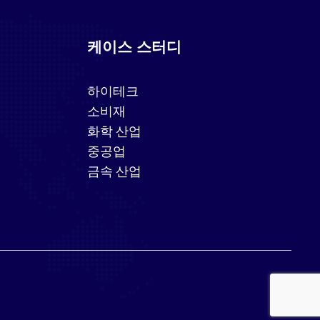
케이스 스터디
하이테크
소비재
화학 산업
중공업
금속 산업