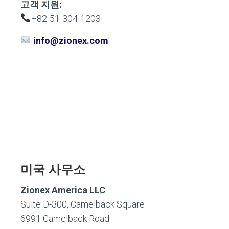
고객 지원:
+82-51-304-1203
info@zionex.com
미국 사무소
Zionex America LLC
Suite D-300, Camelback Square
6991 Camelback Road