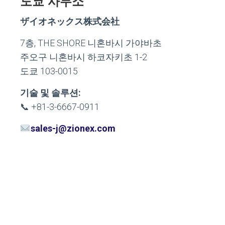
도쿄 사무소
ザイオネックス株式会社
7층, THE SHORE 니혼바시 가야바초
주오구 니혼바시 하코자키초 1-2
도쿄 103-0015
기술 및 솔루션:
📞 +81-3-6667-0911
sales-j@zionex.com