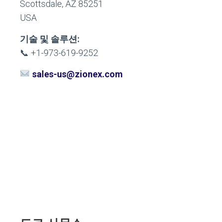
Scottsdale, AZ 85251
USA
기술 및 솔루션:
📞 +1-973-619-9252
sales-us@zionex.com