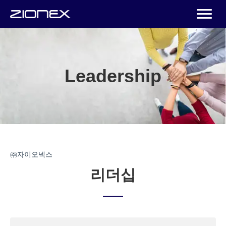
Leadership
㈜자이오넥스
리더십