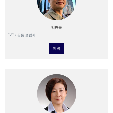
임헌욱
EVP / 공동 설립자
이력