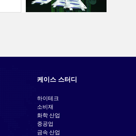
케이스 스터디
하이테크
소비재
화학 산업
중공업
금속 산업