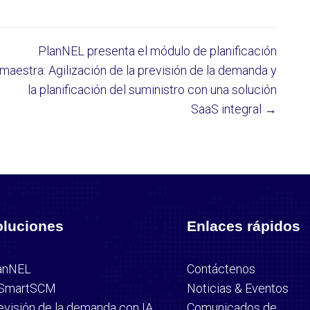
PlanNEL presenta el módulo de planificación
maestra: Agilización de la previsión de la demanda y
la planificación del suministro con una solución
SaaS integral →
oluciones
Enlaces rápidos
anNEL
Contáctenos
SmartSCM
Noticias & Eventos
evisión de la demanda con IA
Comunicados de