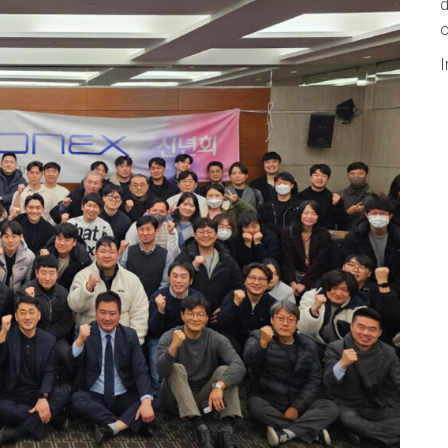
d
o
I