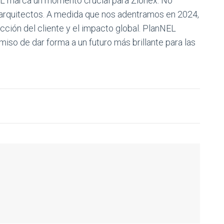
NEL marca un momento crucial para Zionex. No
rquitectos. A medida que nos adentramos en 2024,
acción del cliente y el impacto global. PlanNEL
so de dar forma a un futuro más brillante para las