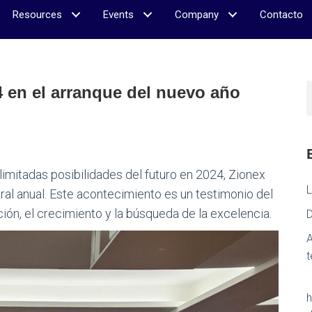
Resources
Events
Company
Contacto
4 en el arranque del nuevo año
mitadas posibilidades del futuro en 2024, Zionex
L
ral anual. Este acontecimiento es un testimonio del
ón, el crecimiento y la búsqueda de la excelencia.
D
A
t
【
h