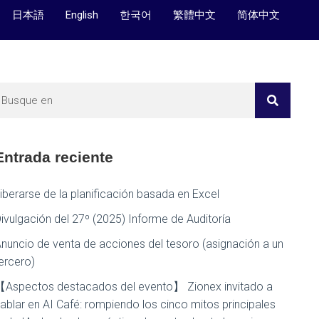
日本語
English
한국어
繁體中文
简体中文
Entrada reciente
iberarse de la planificación basada en Excel
ivulgación del 27º (2025) Informe de Auditoría
nuncio de venta de acciones del tesoro (asignación a un
ercero)
Aspectos destacados del evento】 Zionex invitado a
ablar en AI Café: rompiendo los cinco mitos principales