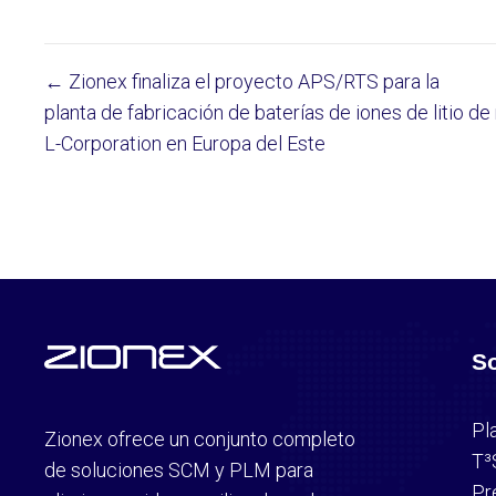
← Zionex finaliza el proyecto APS/RTS para la
Posts
planta de fabricación de baterías de iones de litio de
L-Corporation en Europa del Este
navigation
S
Pl
Zionex ofrece un conjunto completo
T³
de soluciones SCM y PLM para
Pr