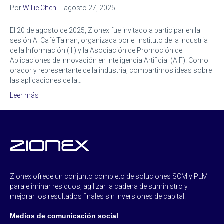
Por
Willie Chen
|
agosto 27, 2025
El 20 de agosto de 2025, Zionex fue invitado a participar en la
sesión AI Café Tainan, organizada por el Instituto de la Industria
de la Información (III) y la Asociación de Promoción de
Aplicaciones de Innovación en Inteligencia Artificial (AIF). Como
orador y representante de la industria, compartimos ideas sobre
las aplicaciones de la…
Leer más
Zionex ofrece un conjunto completo de soluciones SCM y PLM
para eliminar residuos, agilizar la cadena de suministro y
mejorar los resultados finales sin inversiones de capital.
Medios de comunicación social