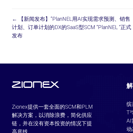
← 【新闻发布】”PlanNEL用AI实现需求预测、销售
Posts
计划、订单计划的DX的SaaS型SCM “PlanNEL “正式
发布
navigation
解
缤
Zionex提供一套全面的SCM和PLM
T³
解决方案，以消除浪费，简化供应
A
链，并在没有资本投资的情况下提
动
高底线。