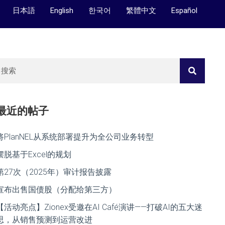
日本語
English
한국어
繁體中文
Español
最近的帖子
将PlanNEL从系统部署提升为全公司业务转型
摆脱基于Excel的规划
第27次（2025年）审计报告披露
宣布出售国债股（分配给第三方）
【活动亮点】Zionex受邀在AI Café演讲——打破AI的五大迷
思，从销售预测到运营改进