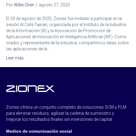
Por
Willie Chen
|
agosto 27, 2025
El 20 de agosto de 2025, Zionex fue invitado a participar en la
sesión AI Café Tainan, organizada por el Instituto de la Industria
de la Información (III) y la Asociación de Promoción de
Aplicaciones de Innovación en Inteligencia Artificial (AIF). Como
orador y representante de la industria, compartimos ideas sobre
las aplicaciones de la…
Leer más
Zionex ofrece un conjunto completo de soluciones SCM y PLM
para eliminar residuos, agilizar la cadena de suministro y
mejorar los resultados finales sin inversiones de capital.
Medios de comunicación social