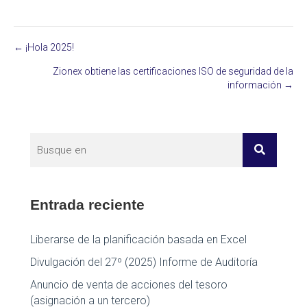
← ¡Hola 2025!
Posts
Zionex obtiene las certificaciones ISO de seguridad de la
navigation
información →
Entrada reciente
Liberarse de la planificación basada en Excel
Divulgación del 27º (2025) Informe de Auditoría
Anuncio de venta de acciones del tesoro
(asignación a un tercero)