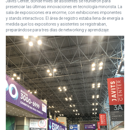
Javits Center, donde miles de asistentes se reunieron para
presenciar las últimas innovaciones en tecnología minorista. La
sala de exposiciones era enorme, con exhibiciones imponentes
y stands interactivos. El área de registro estaba llena de energía a
medida que los expositores y asistentes se registraban,
preparándose para tres días de networking y aprendizaje.