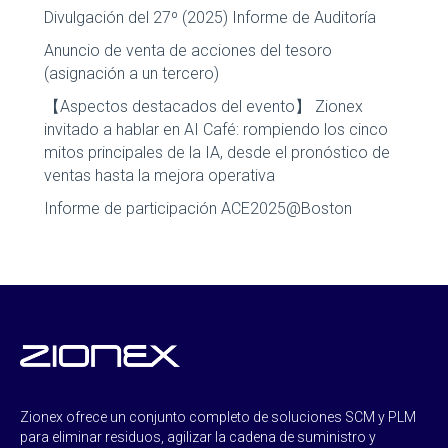
Divulgación del 27º (2025) Informe de Auditoría
Anuncio de venta de acciones del tesoro
(asignación a un tercero)
【Aspectos destacados del evento】 Zionex
invitado a hablar en AI Café: rompiendo los cinco
mitos principales de la IA, desde el pronóstico de
ventas hasta la mejora operativa
Informe de participación ACE2025@Boston
Zionex ofrece un conjunto completo de soluciones SCM y PLM
para eliminar residuos, agilizar la cadena de suministro y