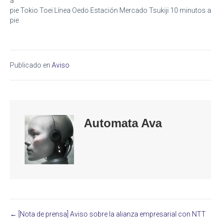
a
pie Tokio Toei Línea Oedo Estación Mercado Tsukiji 10 minutos a
pie
Publicado en
Aviso
Automata Ava
← [Nota de prensa] Aviso sobre la alianza empresarial con NTT
Posts