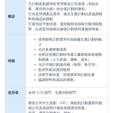
主計劃是創建用於管理製造公司資源（包括生
產、庫存和分銷）的全面計劃的過程。
它涉及預測產品需求、確定生產計劃以及協調材
概述
料和成品的移動。
它還包括平衡供需、識別瓶頸並採取行動消除瓶
頸，以及監控績效以確保計劃得到遵循和有效。
使用銷售計劃需求作為創建生產計劃的輸
入
允許多個模擬場景
在制定供應計劃時考慮工廠產能和各種限
制因素（人力資源、運輸、成本）
特徵
允許可變計劃儲存桶（每周、每月等）
監控性能並識別瓶頸
説明平衡供需、預測需求和計劃生產
協調材料和成品的移動。
使用者
全球 SCM 部門、生產控制部門
製造公司中主規劃 （MP） 模組的計劃週期可能
因公司及其經營行業的具體需求而異。