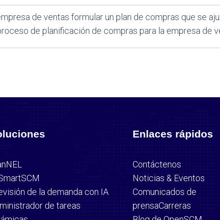
empresa de ventas formular un plan de compras que se ajus
 proceso de planificación de compras para la empresa de v
oluciones
Enlaces rápidos
anNEL
Contáctenos
SmartSCM
Noticias & Eventos
evisión de la demanda con IA
Comunicados de
ministrador de tareas
prensa
Carreras
námicas
Blog de OpenSCM