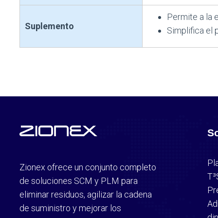
Permite a la 
Suplemento
Simplifica el
S
Pl
Zionex ofrece un conjunto completo
T³
de soluciones SCM y PLM para
Pr
eliminar residuos, agilizar la cadena
Ad
de suministro y mejorar los
di