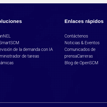
oluciones
Enlaces rápidos
anNEL
Contáctenos
SmartSCM
Noticias & Eventos
evisión de la demanda con IA
Comunicados de
ministrador de tareas
prensa
Carreras
námicas
Blog de OpenSCM